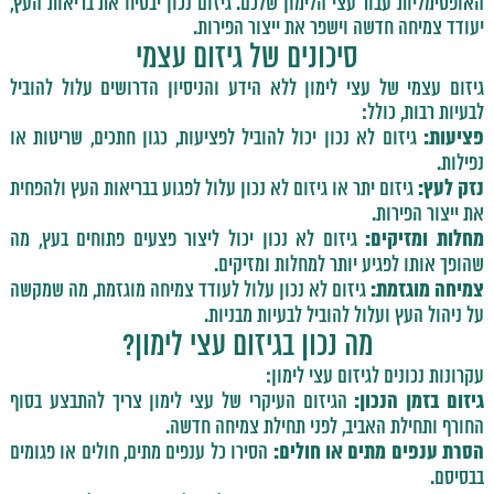
האופטימליות עבור עצי הלימון שלכם. גיזום נכון יבטיח את בריאות העץ,
יעודד צמיחה חדשה וישפר את ייצור הפירות.
סיכונים של גיזום עצמי
גיזום עצמי של עצי לימון ללא הידע והניסיון הדרושים עלול להוביל
לבעיות רבות, כולל:
פציעות:
גיזום לא נכון יכול להוביל לפציעות, כגון חתכים, שריטות או
נפילות.
נזק לעץ:
גיזום יתר או גיזום לא נכון עלול לפגוע בבריאות העץ ולהפחית
את ייצור הפירות.
מחלות ומזיקים:
גיזום לא נכון יכול ליצור פצעים פתוחים בעץ, מה
שהופך אותו לפגיע יותר למחלות ומזיקים.
צמיחה מוגזמת:
גיזום לא נכון עלול לעודד צמיחה מוגזמת, מה שמקשה
על ניהול העץ ועלול להוביל לבעיות מבניות.
מה נכון בגיזום עצי לימון?
עקרונות נכונים לגיזום עצי לימון:
גיזום בזמן הנכון:
הגיזום העיקרי של עצי לימון צריך להתבצע בסוף
החורף ותחילת האביב, לפני תחילת צמיחה חדשה.
הסרת ענפים מתים או חולים:
הסירו כל ענפים מתים, חולים או פגומים
בבסיסם.