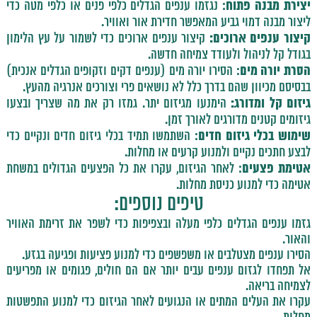
יצירת מבנה פתוח
: נגזמו ענפים הגדלים כלפי פנים או כלפי מטה כדי
ליצור מבנה דמוי גביע המאפשר חדירת אור ואוויר.
קיצור ענפים ארוכים:
קיצור ענפים ארוכים כדי לשמור על עץ הלימון
בגודל קל לניהול ולעודד צמיחה חדשה.
הסרת יורה מים
: הסירו יורה מים (ענפים דקים וזקופים הגדלים אנכית)
בבסיסם מכיוון שהם בדרך כלל לא נושאים פרי וצורכים אנרגיה מהעץ.
גיזום קל ומדורג:
הימנעו מגיזום יתר. גמזו רק את מה שצריך ובצעו
גיזומים קטנים מדורגים לאורך זמן.
שימוש בכלי גיזום חדים
: השתמשו תמיד בכלי גיזום חדים ונקיים כדי
לבצע חתכים נקיים ולמנוע קרעים או מחלות.
אטימת פצעים
: לאחר הגיזום, עקרו את כל הפצעים הגדולים במשחת
אטימה כדי למנוע כניסת מחלות.
טיפים נוספים:
גזמו ענפים הגדלים כלפי מעלה ובצפיפות כדי לשפר את זרימת האוויר
והאור.
הסירו ענפים מצטלבים או משפשפים כדי למנוע פציעות ופגיעה בגזע.
אל תפחדו לגזום ענפים עבים יותר אם הם חולים, פגומים או מפריעים
לצמיחה בריאה.
עקרו את העלים המתים או הנגועים לאחר הגיזום כדי למנוע התפשטות